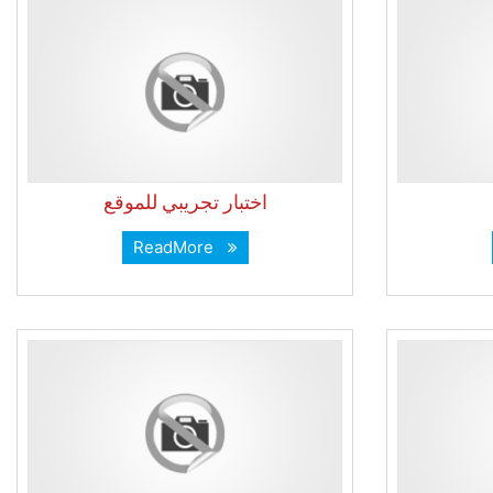
اختبار تجريبي للموقع
ReadMore