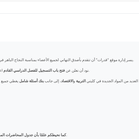
يسر إدارة موقع "قدرات" أن تتقدم بأصدق التهاني لجميع الأعضاء بمناسبة النجاح الباهر في الامتحانات السابقة، مع أطيب التمنيات بالمزيد من التفوق والنجاح في المستقبل.
، وذلك لجميع الأعضاء القدامى والجدد.
نود أن نعلن عن
فتح باب التسجيل للفصل الدراسي القادم
اعت
العديد من المواد الجديدة في كليتي
التربية
و
الاقتصاد
، إلى جانب
بنك أسئلة شامل
، المقدمة كخدمة للطلاب، سيتم إدراجه قريبًا في المجموعات الخاصة بالموقع.
كما نحيطكم علمًا بأن جدول المحاضرات المج