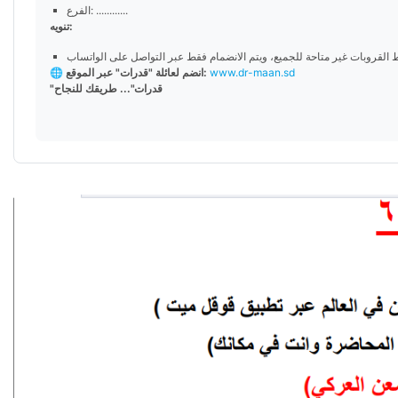
الفرع: ............
تنويه:
www.dr-maan.sd
🌐 انضم لعائلة "قدرات" عبر الموقع:
"قدرات"... طريقك للنجاح