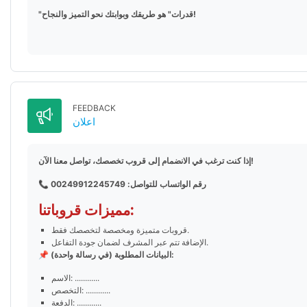
"قدرات" هو طريقك وبوابتك نحو التميز والنجاح!
FEEDBACK
Feedback
اعلان
إذا كنت ترغب في الانضمام إلى قروب تخصصك، تواصل معنا الآن!
رقم الواتساب للتواصل:
00249912245749
📞
مميزات قروباتنا:
قروبات متميزة ومخصصة لتخصصك فقط.
الإضافة تتم عبر المشرف لضمان جودة التفاعل.
📌 البيانات المطلوبة (في رسالة واحدة):
الاسم: ............
التخصص: ............
الدفعة: ............