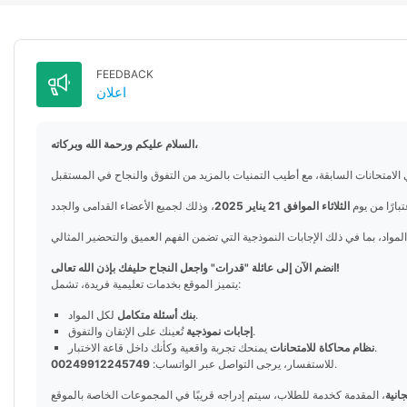
FEEDBACK
Feedback
اعلان
السلام عليكم ورحمة الله وبركاته،
بارًا من يوم
الثلاثاء الموافق 21 يناير 2025
انضم الآن إلى عائلة "قدرات" واجعل النجاح حليفك بإذن الله تعالى!
يتميز الموقع بخدمات تعليمية فريدة، تشمل:
لكل المواد.
بنك أسئلة متكامل
تُعينك على الإتقان والتفوق.
إجابات نموذجية
يمنحك تجربة واقعية وكأنك داخل قاعة الاختبار.
نظام محاكاة للامتحانات
.
للاستفسار، يرجى التواصل عبر الواتساب:
00249912245749
انية