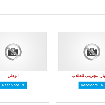
بار التجريبي للطلاب
الوطن
ReadMore
ReadMore