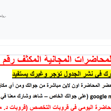
روابط القروبات غير متاحة للجميع، ويتم الانضمام فقط عبر التواصل على الواتساب.